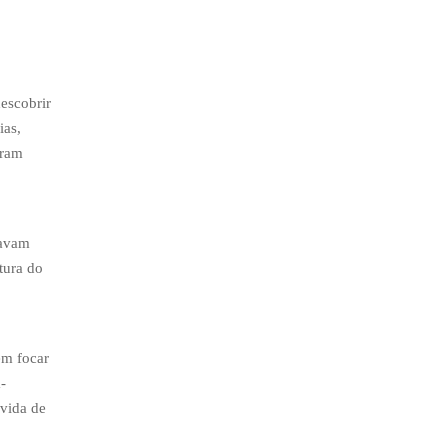
escobrir
ias,
eram
tavam
tura do
em focar
-
 vida de