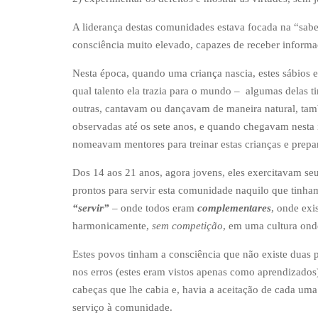
A liderança destas comunidades estava focada na “sab
consciência muito elevado, capazes de receber informa
Nesta época, quando uma criança nascia, estes sábios 
qual talento ela trazia para o mundo – algumas delas ti
outras, cantavam ou dançavam de maneira natural, tam
observadas até os sete anos, e quando chegavam nesta i
nomeavam mentores para treinar estas crianças e prepar
Dos 14 aos 21 anos, agora jovens, eles exercitavam se
prontos para servir esta comunidade naquilo que tinha
“servir”
– onde todos eram
complementares
, onde exi
harmonicamente,
sem competição
, em uma cultura ond
Estes povos tinham a consciência que não existe duas p
nos erros (estes eram vistos apenas como aprendizados
cabeças que lhe cabia e, havia a aceitação de cada um
serviço à comunidade.