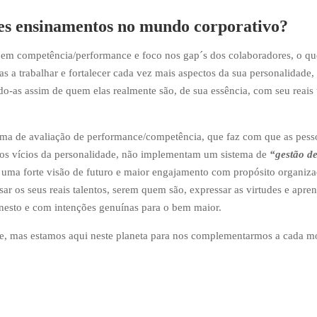
es ensinamentos no mundo corporativo?
em competência/performance e foco nos gap´s dos colaboradores, o qu
 a trabalhar e fortalecer cada vez mais aspectos da sua personalidade,
ndo-as assim de quem elas realmente são, de sua essência, com seu reais 
ema de avaliação de performance/competência, que faz com que as pess
nos vícios da personalidade, não implementam um sistema de
“gestão d
uma forte visão de futuro e maior engajamento com propósito organiza
ar os seus reais talentos, serem quem são, expressar as virtudes e apr
onesto e com intenções genuínas para o bem maior.
te, mas estamos aqui neste planeta para nos complementarmos a cada 