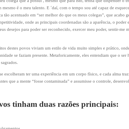
eu colega que a possui , mesmo que para isto, tenha que dispender o tr
mesmo é o meu talento. E ´daí, com o tempo sou até capaz de esquece
fica tão acentuado em “ser melhor do que os meus colegas”, que acabo g
etitividade, onde as principais coordenadas são a aparência, o poder 
eus desejos para poder ser reconhecido, exercer meu poder, sentir-me m
tos destes povos viviam um estilo de vida muito simples e prático, ond
unidade se faziam presente. Metaforicamente, eles entendiam que o se
 sagrados.
ue escolheram ter uma experiência em um corpo físico, e cada alma traz
 antes que a mente “fosse contaminada” e assumisse o controle, desenvo
vos tinham duas razões principais:
julgamentos.