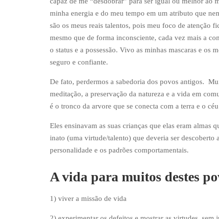
capaz de me “desdobrar” para ser igual ou melhor ao m
minha energia e do meu tempo em um atributo que nem 
são os meus reais talentos, pois meu foco de atenção 
mesmo que de forma inconsciente, cada vez mais a comp
o status e a possessão. Vivo as minhas mascaras e os m
seguro e confiante.
De fato, perdermos a sabedoria dos povos antigos. Mui
meditação, a preservação da natureza e a vida em com
é o tronco da arvore que se conecta com a terra e o céu
Eles ensinavam as suas crianças que elas eram almas q
inato (uma virtude/talento) que deveria ser descoberto
personalidade e os padrões comportamentais.
A vida para muitos destes po
1) viver a missão de vida
2) experimentar os defeitos e mostrar as virtudes, sem 