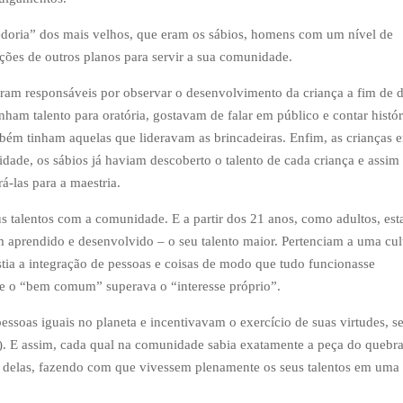
edoria” dos mais velhos, que eram os sábios, homens com um nível de
ções de outros planos para servir a sua comunidade.
eram responsáveis por observar o desenvolvimento da criança a fim de d
nham talento para oratória, gostavam de falar em público e contar histór
bém tinham aquelas que lideravam as brincadeiras. Enfim, as crianças 
dade, os sábios já haviam descoberto o talento de cada criança e assim
á-las para a maestria.
us talentos com a comunidade. E a partir dos 21 anos, como adultos, es
m aprendido e desenvolvido – o seu talento maior. Pertenciam a uma cul
stia a integração de pessoas e coisas de modo que tudo funcionasse
e o “bem comum” superava o “interesse próprio”.
essoas iguais no planeta e incentivavam o exercício de suas virtudes, s
). E assim, cada qual na comunidade sabia exatamente a peça do quebra
a delas, fazendo com que vivessem plenamente os seus talentos em uma