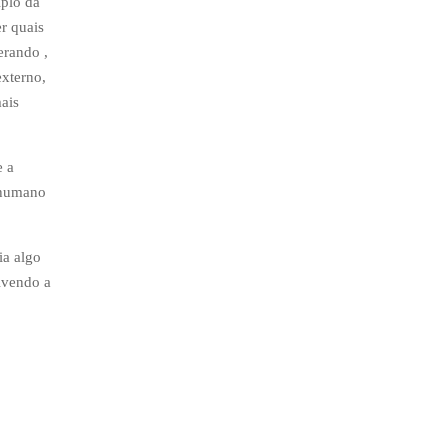
iplo da
r quais
erando ,
externo,
ais
e a
r humano
ia algo
lvendo a