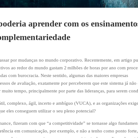
poderia aprender com os ensinamento
complementariedade
ssar por mudanças no mundo corporativo. Recentemente, em artigo pu
cutivos ao redor do mundo gastam 2 milhões de horas por ano com proce
adas com burocracia. Neste sentido, algumas das maiores empresas
essos de avaliação, exatamente por perceberem que este sistema já não
ar muito tempo, principalmente por parte das lideranças, para serem con
il, complexo, ágil, incerto e ambíguo (VUCA), e as organizações exi
que eles conseguem utilizar o seu pleno potencial?
ormance, fizeram com que “a competitividade” se tornasse algo fundamen
etência em comunicação, por exemplo, e não a tenho como ponto forte,