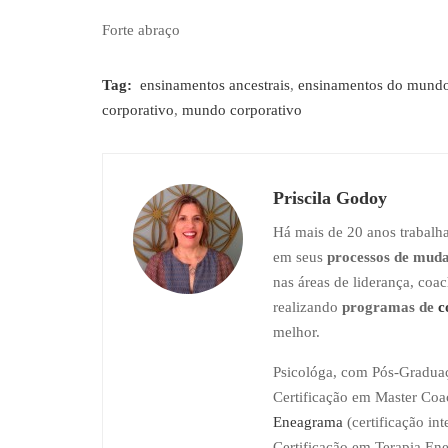
Forte abraço
Tag:
ensinamentos ancestrais
,
ensinamentos do mund
corporativo
,
mundo corporativo
Priscila Godoy
Há mais de 20 anos trabalh
em seus
processos de mud
nas áreas de liderança, co
realizando
programas de
c
melhor.
Psicológa, com Pós-Graduaç
Certificação em Master Coac
Eneagrama
(certificação in
Certificação em Terapia Ene