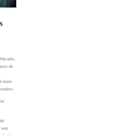
s
blicado,
ssos de
 é mais
duzidos.
gem
tal
 sou