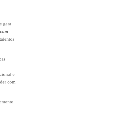
e gera
com
talentos
oas
e
cional e
ender com
momento