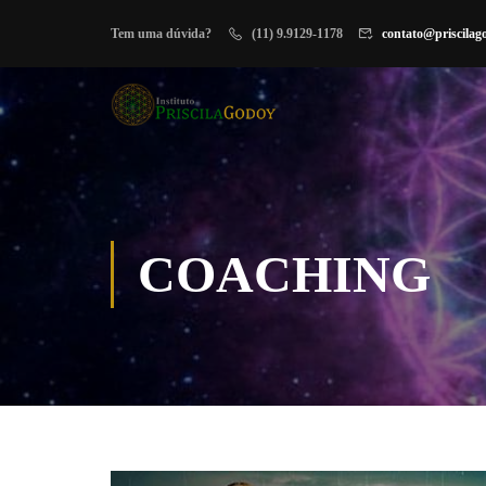
Tem uma dúvida?
(11) 9.9129-1178
contato@priscilag
COACHING