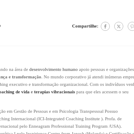
o
Compartilhe:
ando na área de
desenvolvimento humano
apoio pessoas e organizações
ança e transformação
. No mundo corporativo já atendi inúmeras empr
aching executivo e transformação organizacional. Com os indivíduos ve
oaching de vida
e
terapias vibracionais
para que eles acessem o seu
ão em Gestão de Pessoas e em Psicologia Transpessoal Possuo
hing Internacional (ICI-Integrated Coaching Institute ). Profa. de
ternacional pelo Enneagram Professional Training Program /USA).
rgética I pelo Inspirience Centre from Janosh (Holanda) e Certificação