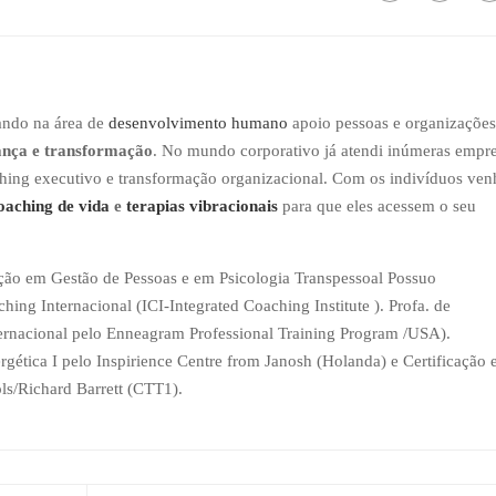
ando na área de
desenvolvimento humano
apoio pessoas e organizações
ança e transformação
. No mundo corporativo já atendi inúmeras empr
aching executivo e transformação organizacional. Com os indivíduos ve
oaching de vida
e
terapias vibracionais
para que eles acessem o seu
ão em Gestão de Pessoas e em Psicologia Transpessoal Possuo
hing Internacional (ICI-Integrated Coaching Institute ). Profa. de
ternacional pelo Enneagram Professional Training Program /USA).
rgética I pelo Inspirience Centre from Janosh (Holanda) e Certificação
ls/Richard Barrett (CTT1).