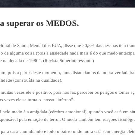
r a superar os MEDOS.
cional de Saúde Mental dos EUA, disse que 20,8% das pessoas têm tran
do de alguma coisa (pois a ansiedade nada mais é do que medo antecipa
e na década de 1980”. (Revista Superinteressante)
to, pois a partir deste momento, nos distanciamos da nossa verdadeira
lidade (construída na dualidade).
uitas vezes ele é positivo, pois nos faz perceber os perigos e tomar a
as vezes ele se torna o nosso “inferno”.
l pelo medo é a amígdala (cérebro emocional), quando você está em si
esponsável pela emoção de terror. O medo também tem reações fisiológic
para casa caminhando e todo o bairro onde mora está sem energia elét