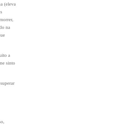
na (eleva
as
morrer,
do na
que
uito a
me sinto
 superar
so,