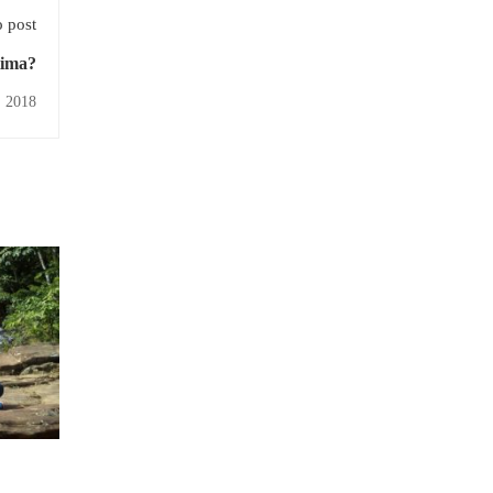
 post
tima?
, 2018