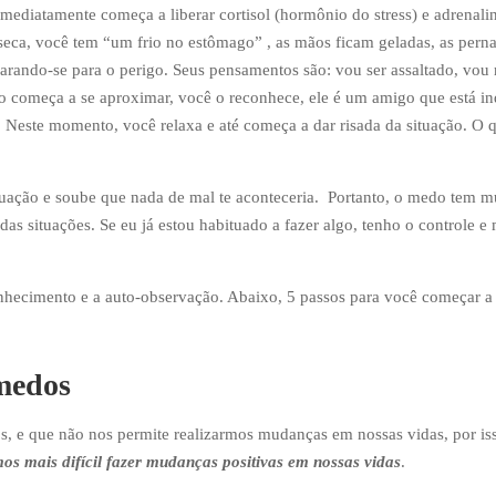
imediatamente começa a liberar cortisol (hormônio do stress) e adrenali
esseca, você tem “um frio no estômago” , as mãos ficam geladas, as pern
arando-se para o perigo. Seus pensamentos são: vou ser assaltado, vou 
 começa a se aproximar, você o reconhece, ele é um amigo que está in
o. Neste momento, você relaxa e até começa a dar risada da situação. O 
tuação e soube que nada de mal te aconteceria. Portanto, o medo tem m
as situações. Se eu já estou habituado a fazer algo, tenho o controle e 
nhecimento e a auto-observação. Abaixo, 5 passos para você começar a
 medos
, e que não nos permite realizarmos mudanças em nossas vidas, por is
s mais difícil fazer mudanças positivas em nossas vidas
.