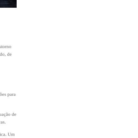
storno
do, de
ções para
tuação de
as.
rica. Um