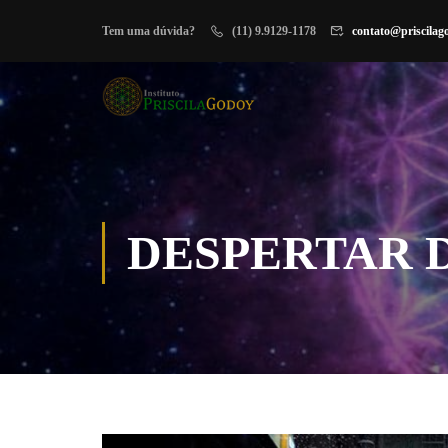
Tem uma dúvida?
(11) 9.9129-1178
contato@priscilag
DESPERTAR 