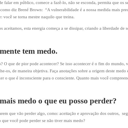
de falar em público, comece a fazê-lo, não se esconda, permita que os s
 como diz Brené Brown: “A vulnerabilidade é a nossa medida mais prec
 você se torna mestre naquilo que treina.
 aceitamos, esta energia começa a se dissipar, criando a liberdade de 
almente tem medo.
o? O que de pior pode acontecer? Se isso acontecer é o fim do mundo, 
e-os, de maneira objetiva. Faça anotações sobre a origem deste medo 
azer o que é inconsciente para o consciente. Quanto mais você compreen
r mais medo o que eu posso perder?
arem que vão perder algo, como: aceitação e aprovação dos outros, seg
o que você pode perder se não tiver mais medo?