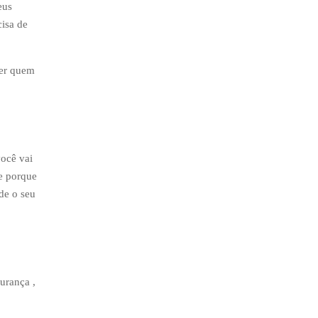
eus
isa de
ser quem
você vai
e porque
de o seu
urança ,