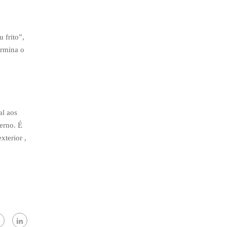
 frito”,
ermina o
al aos
erno. É
xterior ,