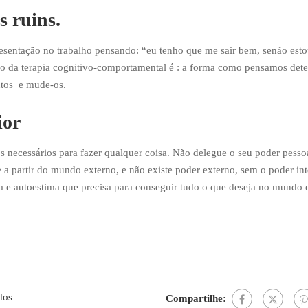
 ruins.
sentação no trabalho pensando: “eu tenho que me sair bem, senão estou
ipio da terapia cognitivo-comportamental é : a forma como pensamos det
ntos e mude-os.
ior
os necessários para fazer qualquer coisa. Não delegue o seu poder pesso
 a partir do mundo externo, e não existe poder externo, sem o poder int
ça e autoestima que precisa para conseguir tudo o que deseja no mundo e
dos
Compartilhe: