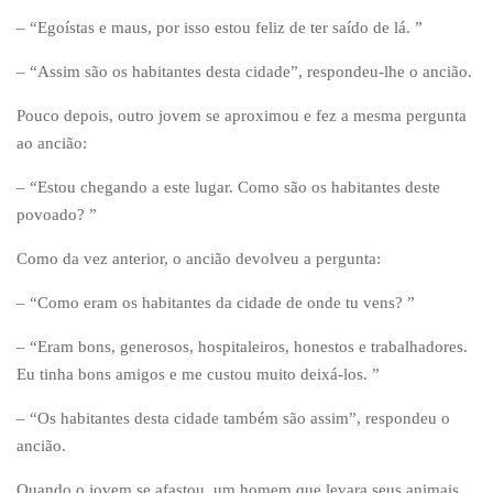
– “Egoístas e maus, por isso estou feliz de ter saído de lá. ”
– “Assim são os habitantes desta cidade”, respondeu-lhe o ancião.
Pouco depois, outro jovem se aproximou e fez a mesma pergunta
ao ancião:
– “Estou chegando a este lugar. Como são os habitantes deste
povoado? ”
Como da vez anterior, o ancião devolveu a pergunta:
– “Como eram os habitantes da cidade de onde tu vens? ”
– “Eram bons, generosos, hospitaleiros, honestos e trabalhadores.
Eu tinha bons amigos e me custou muito deixá-los. ”
– “Os habitantes desta cidade também são assim”, respondeu o
ancião.
Quando o jovem se afastou, um homem que levara seus animais